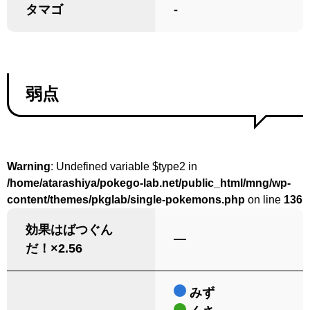
タマゴ
-
弱点
Warning
: Undefined variable $type2 in
/home/atarashiya/pokego-lab.net/public_html/mng/wp-
content/themes/pkglab/single-pokemons.php
on line
136
効果はばつぐん
―
だ！×2.56
みず