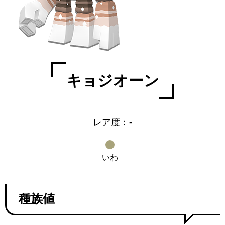
キョジオーン
レア度：
-
いわ
種族値