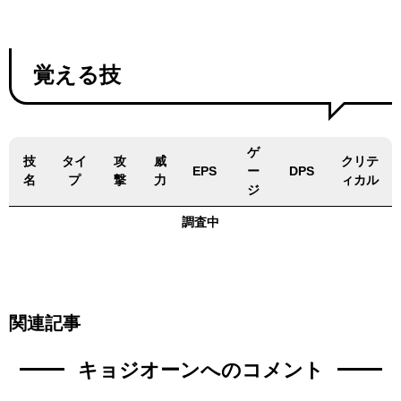
覚える技
ゲ
技
タイ
攻
威
クリテ
EPS
ー
DPS
名
プ
撃
力
ィカル
ジ
調査中
関連記事
キョジオーンへのコメント