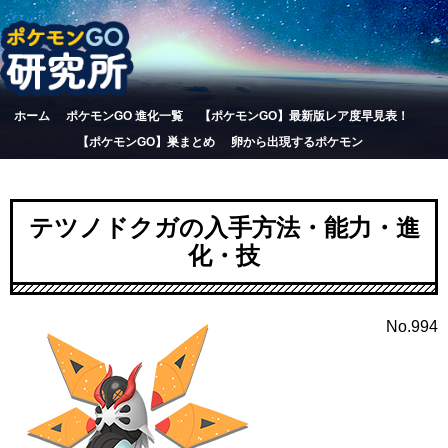
ホーム
ポケモンGO 進化一覧
【ポケモンGO】最新版レア度早見表！
【ポケモンGO】巣まとめ
卵から出現するポケモン
テツノドクガの入手方法・能力・進
化・技
No.994