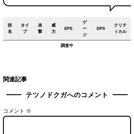
ゲ
技
タイ
攻
威
クリテ
EPS
ー
DPS
名
プ
撃
力
ィカル
ジ
調査中
関連記事
テツノドクガへのコメント
コメント
※