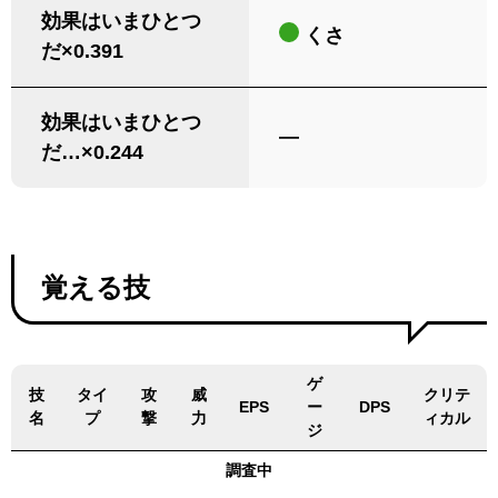
効果はいまひとつ
くさ
だ×0.391
効果はいまひとつ
―
だ…×0.244
覚える技
ゲ
技
タイ
攻
威
クリテ
EPS
ー
DPS
名
プ
撃
力
ィカル
ジ
調査中