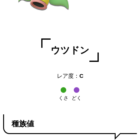
ウツドン
レア度：
C
くさ
どく
種族値