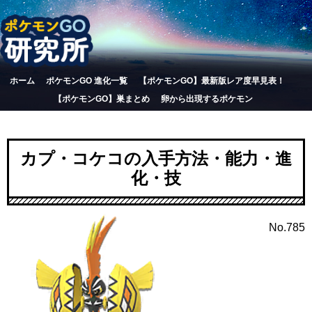
ホーム
ポケモンGO 進化一覧
【ポケモンGO】最新版レア度早見表！
【ポケモンGO】巣まとめ
卵から出現するポケモン
カプ・コケコの入手方法・能力・進
化・技
No.785