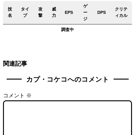
ゲ
技
タイ
攻
威
クリテ
EPS
ー
DPS
名
プ
撃
力
ィカル
ジ
調査中
関連記事
カプ・コケコへのコメント
コメント
※