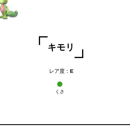
キモリ
レア度：
E
くさ