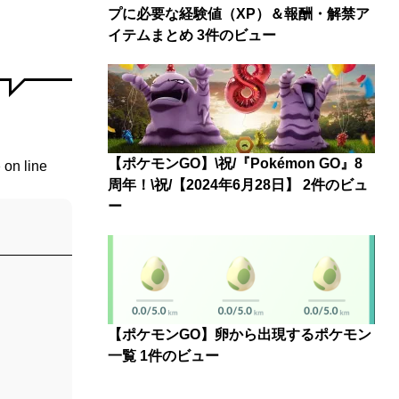
プに必要な経験値（XP）＆報酬・解禁ア
イテムまとめ
3件のビュー
【ポケモンGO】\祝/『Pokémon GO』8
p
on line
周年！\祝/【2024年6月28日】
2件のビュ
ー
【ポケモンGO】卵から出現するポケモン
一覧
1件のビュー