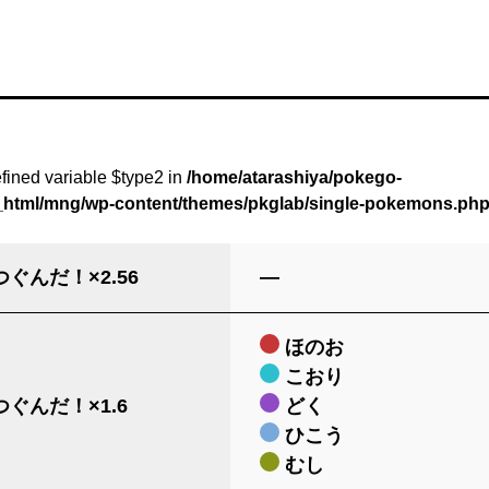
fined variable $type2 in
/home/atarashiya/pokego-
c_html/mng/wp-content/themes/pkglab/single-pokemons.ph
ぐんだ！×2.56
―
ほのお
こおり
ぐんだ！×1.6
どく
ひこう
むし