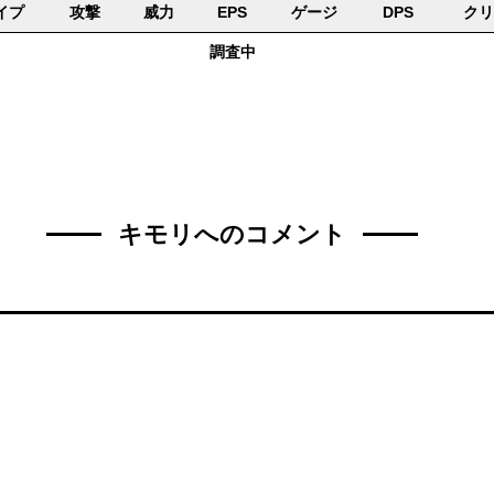
イプ
攻撃
威力
EPS
ゲージ
DPS
クリ
調査中
キモリへのコメント