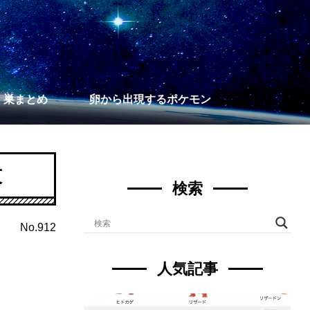
】巣まとめ
卵から出現するポケモン
技
検索
No.912
人気記事