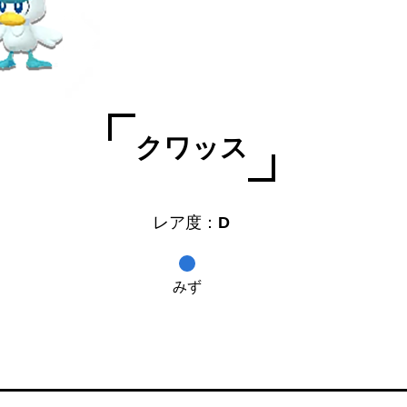
クワッス
レア度：
D
みず