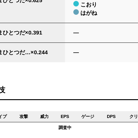
ひとつだ×0.625
こおり
はがね
ひとつだ×0.391
―
ひとつだ…×0.244
―
技
イプ
攻撃
威力
EPS
ゲージ
DPS
クリ
調査中