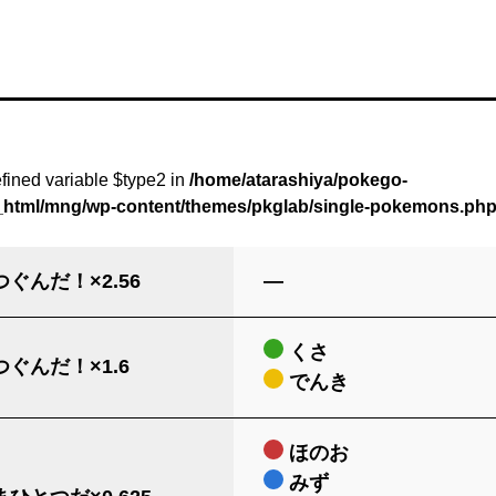
fined variable $type2 in
/home/atarashiya/pokego-
c_html/mng/wp-content/themes/pkglab/single-pokemons.ph
ぐんだ！×2.56
―
くさ
ぐんだ！×1.6
でんき
ほのお
みず