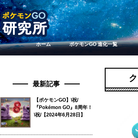
ホーム
ポケモンGO 進化一覧
ク
最新記事
【ポケモンGO】\祝/
『Pokémon GO』8周年！
\祝/【2024年6月28日】