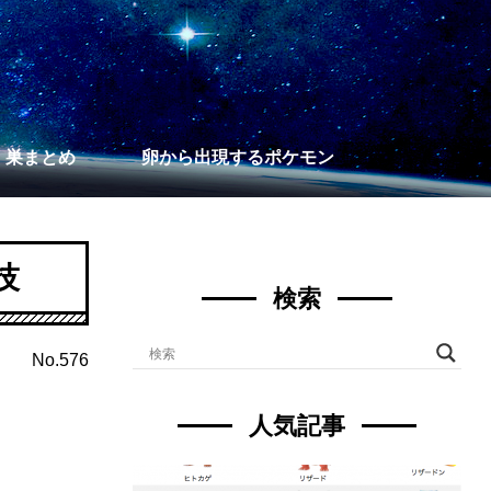
】巣まとめ
卵から出現するポケモン
技
検索
No.576
人気記事