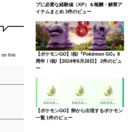
プに必要な経験値（XP）＆報酬・解禁ア
イテムまとめ
3件のビュー
【ポケモンGO】\祝/『Pokémon GO』8
p
on line
周年！\祝/【2024年6月28日】
2件のビュ
ー
【ポケモンGO】卵から出現するポケモン
一覧
1件のビュー