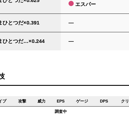
ひとつだ×0.625
エスパー
ひとつだ×0.391
―
ひとつだ…×0.244
―
技
イプ
攻撃
威力
EPS
ゲージ
DPS
クリ
調査中