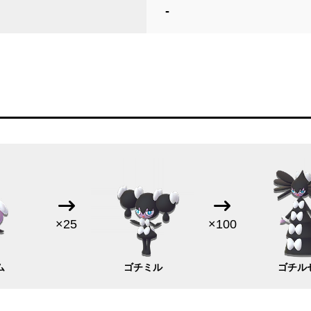
-
×25
×100
ム
ゴチミル
ゴチル