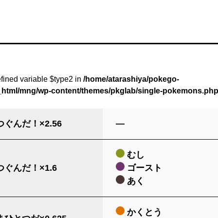
fined variable $type2 in
/home/atarashiya/pokego-
c_html/mng/wp-content/themes/pkglab/single-pokemons.ph
ぐんだ！×2.56
―
むし
ぐんだ！×1.6
ゴースト
あく
かくとう