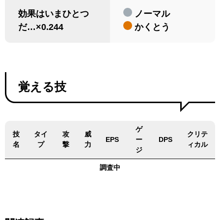
効果はいまひとつ
ノーマル
だ…×0.244
かくとう
覚える技
ゲ
技
タイ
攻
威
クリテ
EPS
ー
DPS
名
プ
撃
力
ィカル
ジ
調査中