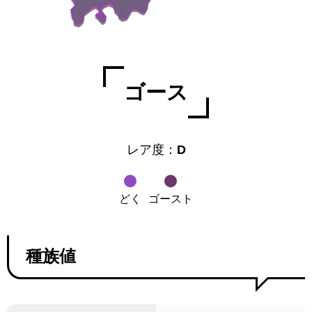
ゴース
レア度：
D
どく
ゴースト
種族値