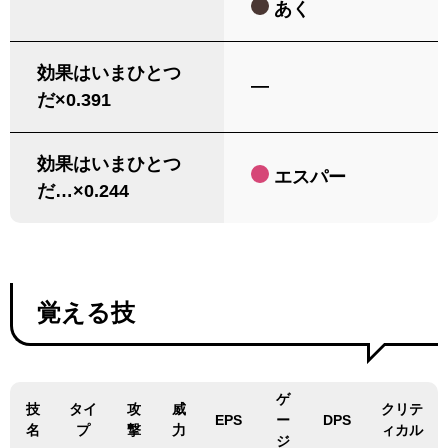
あく
効果はいまひとつ
―
だ×0.391
効果はいまひとつ
エスパー
だ…×0.244
覚える技
ゲ
技
タイ
攻
威
クリテ
EPS
ー
DPS
名
プ
撃
力
ィカル
ジ