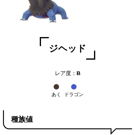
ジヘッド
レア度：
B
あく
ドラゴン
種族値