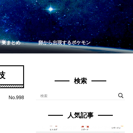
】巣まとめ
卵から出現するポケモン
技
検索
No.998
人気記事