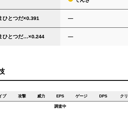
でんき
ひとつだ×0.391
―
ひとつだ…×0.244
―
技
イプ
攻撃
威力
EPS
ゲージ
DPS
クリ
調査中