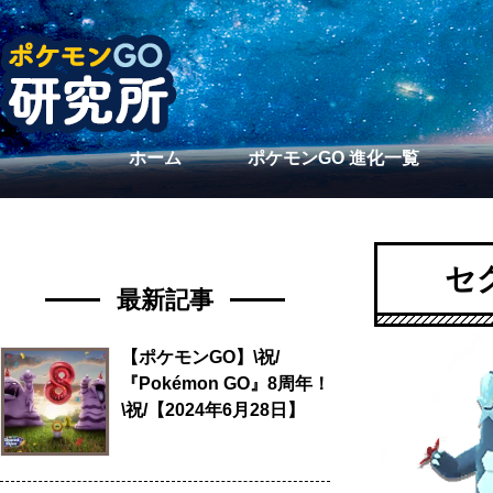
ホーム
ポケモンGO 進化一覧
セ
最新記事
【ポケモンGO】\祝/
『Pokémon GO』8周年！
\祝/【2024年6月28日】