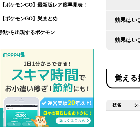
【ポケモンGO】最新版レア度早見表！
【ポケモンGO】巣まとめ
効果はいま
卵から出現するポケモン
効果はいま
覚える
技名
タ