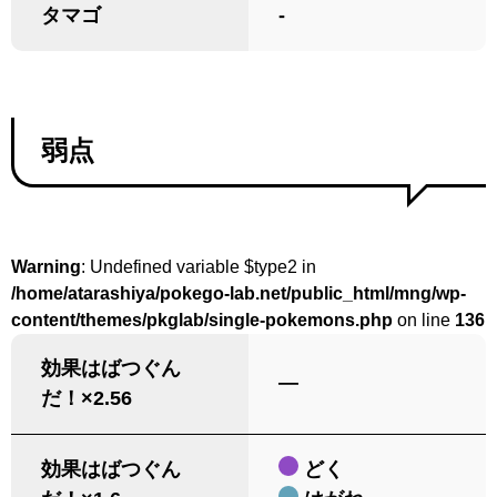
タマゴ
-
弱点
Warning
: Undefined variable $type2 in
/home/atarashiya/pokego-lab.net/public_html/mng/wp-
content/themes/pkglab/single-pokemons.php
on line
136
効果はばつぐん
―
だ！×2.56
効果はばつぐん
どく