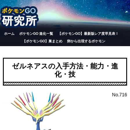
ホーム
ポケモンGO 進化一覧
【ポケモンGO】最新版レア度早見表！
【ポケモンGO】巣まとめ
卵から出現するポケモン
ゼルネアスの入手方法・能力・進
化・技
No.716