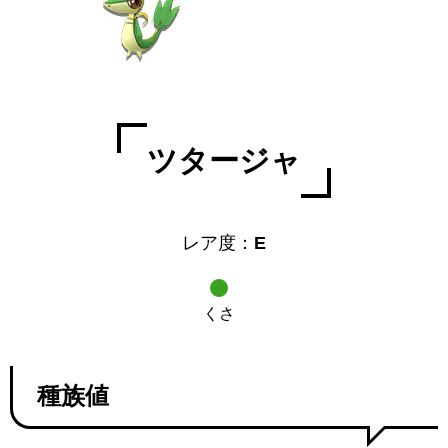
ツタージャ
レア度：
E
くさ
種族値