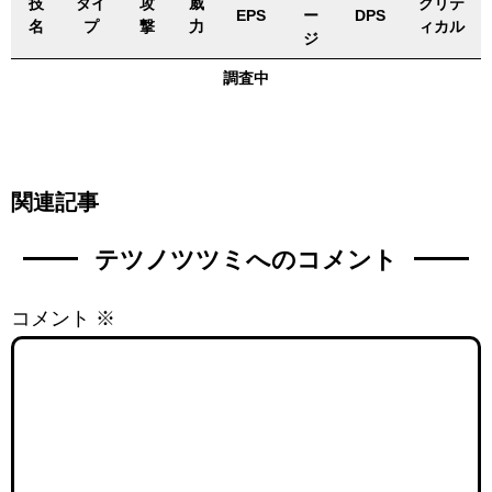
技
タイ
攻
威
クリテ
EPS
ー
DPS
名
プ
撃
力
ィカル
ジ
調査中
関連記事
テツノツツミへのコメント
コメント
※