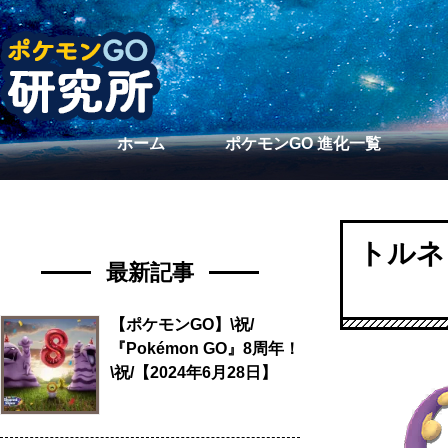
ホーム
ポケモンGO 進化一覧
トルネ
最新記事
【ポケモンGO】\祝/
『Pokémon GO』8周年！
\祝/【2024年6月28日】