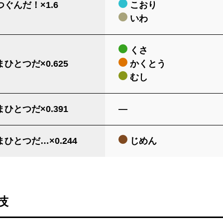
ぐんだ！×1.6
こおり
いわ
くさ
ひとつだ×0.625
かくとう
むし
ひとつだ×0.391
―
ひとつだ…×0.244
じめん
技