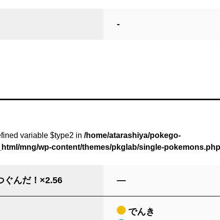
-
fined variable $type2 in
/home/atarashiya/pokego-
c_html/mng/wp-content/themes/pkglab/single-pokemons.ph
ぐんだ！×2.56
―
でんき