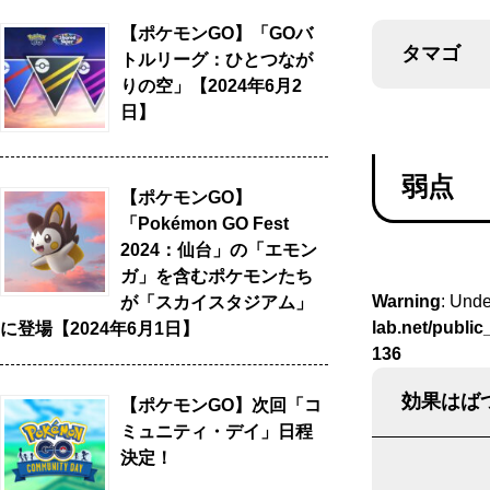
【ポケモンGO】「GOバ
タマゴ
トルリーグ：ひとつなが
りの空」【2024年6月2
日】
弱点
【ポケモンGO】
「Pokémon GO Fest
2024：仙台」の「エモン
ガ」を含むポケモンたち
Warning
: Unde
が「スカイスタジアム」
lab.net/publi
に登場【2024年6月1日】
136
効果はばつ
【ポケモンGO】次回「コ
ミュニティ・デイ」日程
決定！