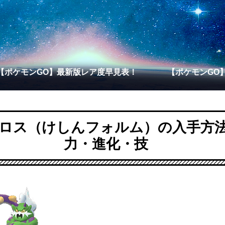
【ポケモンGO】最新版レア度早見表！
【ポケモンGO
ロス（けしんフォルム）の入手方
力・進化・技