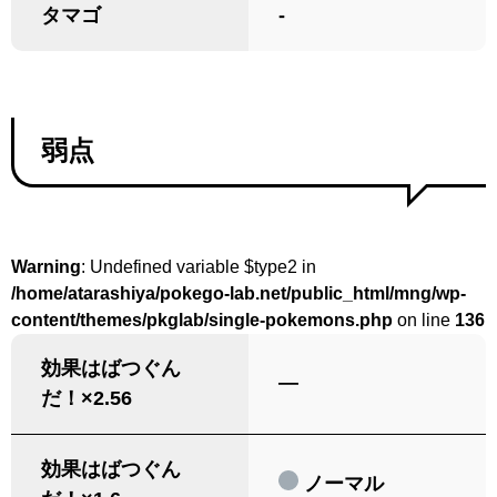
タマゴ
-
弱点
Warning
: Undefined variable $type2 in
/home/atarashiya/pokego-lab.net/public_html/mng/wp-
content/themes/pkglab/single-pokemons.php
on line
136
効果はばつぐん
―
だ！×2.56
効果はばつぐん
ノーマル