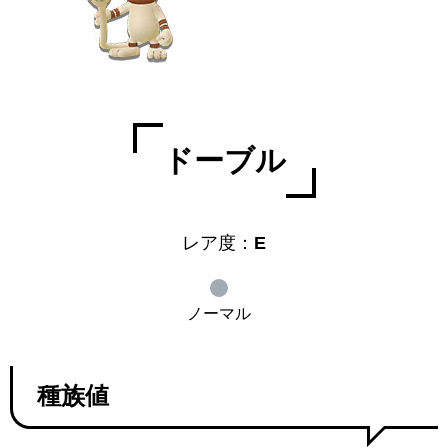
ドーブル
レア度：
E
ノーマル
種族値