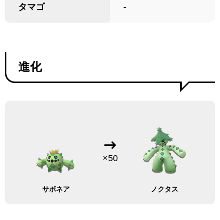
タマゴ
-
進化
×50
サボネア
ノクタス