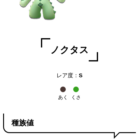
ノクタス
レア度：
S
あく
くさ
種族値