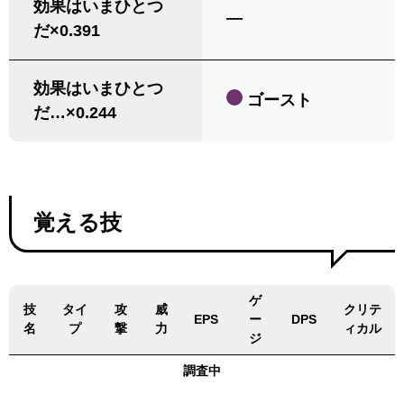
効果はいまひとつ
―
だ×0.391
効果はいまひとつ
ゴースト
だ…×0.244
覚える技
ゲ
技
タイ
攻
威
クリテ
EPS
ー
DPS
名
プ
撃
力
ィカル
ジ
調査中