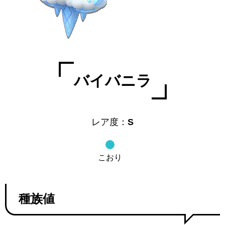
バイバニラ
レア度：
S
こおり
種族値