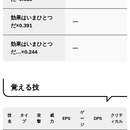
効果はいまひとつ
―
だ×0.391
効果はいまひとつ
―
だ…×0.244
覚える技
ゲ
技
タイ
攻
威
クリテ
EPS
ー
DPS
名
プ
撃
力
ィカル
ジ