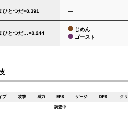
ひとつだ×0.391
―
じめん
ひとつだ…×0.244
ゴースト
技
イプ
攻撃
威力
EPS
ゲージ
DPS
クリ
調査中