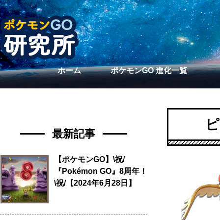
ホーム
ポケモンGO 進化一覧
ピ
最新記事
【ポケモンGO】\祝/
『Pokémon GO』8周年！
\祝/【2024年6月28日】