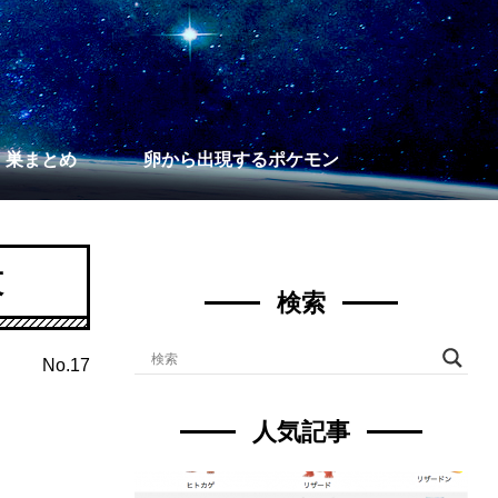
】巣まとめ
卵から出現するポケモン
技
検索
No.17
人気記事