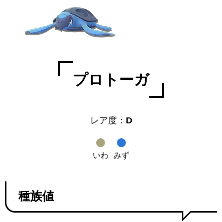
プロトーガ
レア度：
D
いわ
みず
種族値