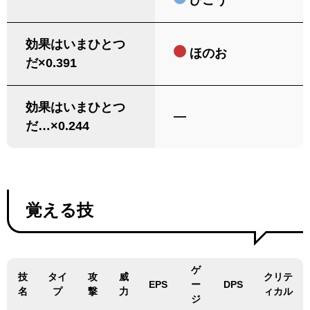
効果はいまひとつ
ほのお
だ×0.391
効果はいまひとつ
―
だ…×0.244
覚える技
ゲ
技
タイ
攻
威
クリテ
EPS
ー
DPS
名
プ
撃
力
ィカル
ジ