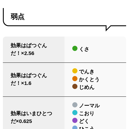
弱点
効果はばつぐん
くさ
だ！×2.56
でんき
効果はばつぐん
かくとう
だ！×1.6
じめん
ノーマル
効果はいまひとつ
こおり
だ×0.625
どく
ひこう