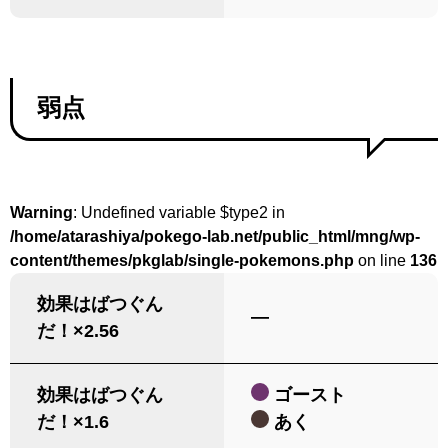
弱点
Warning
: Undefined variable $type2 in
/home/atarashiya/pokego-lab.net/public_html/mng/wp-
content/themes/pkglab/single-pokemons.php
on line
136
効果はばつぐん
―
だ！×2.56
効果はばつぐん
ゴースト
だ！×1.6
あく