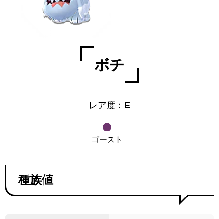
ボチ
レア度：
E
ゴースト
種族値