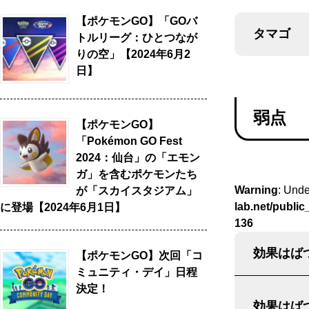
【ポケモンGO】「GOバ
タマゴ
トルリーグ：ひとつなが
りの空」【2024年6月2
日】
弱点
【ポケモンGO】
「Pokémon GO Fest
2024：仙台」の「エモン
ガ」を含むポケモンたち
Warning
: Unde
が「スカイスタジアム」
lab.net/publi
に登場【2024年6月1日】
136
効果はばつ
【ポケモンGO】次回「コ
ミュニティ・デイ」日程
決定！
効果はばつ