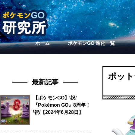
ホーム
ポケモンGO 進化一覧
ポット
最新記事
【ポケモンGO】\祝/
『Pokémon GO』8周年！
\祝/【2024年6月28日】