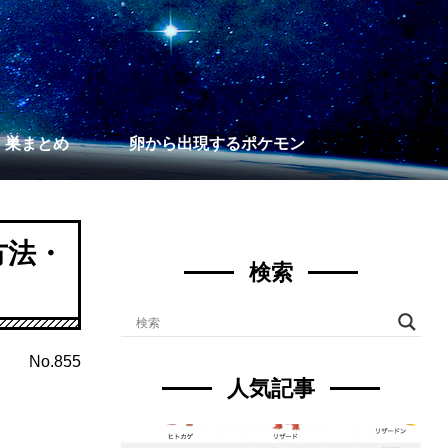
】巣まとめ
卵から出現するポケモン
方法・
検索
No.855
人気記事