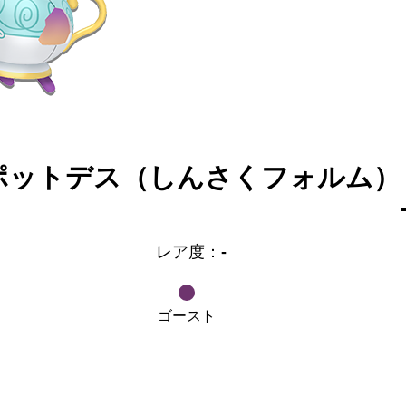
ポットデス（しんさくフォルム）
レア度：
-
ゴースト