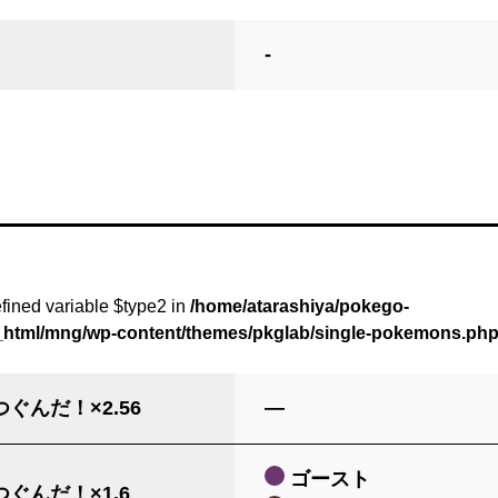
-
fined variable $type2 in
/home/atarashiya/pokego-
c_html/mng/wp-content/themes/pkglab/single-pokemons.ph
ぐんだ！×2.56
―
ゴースト
ぐんだ！×1.6