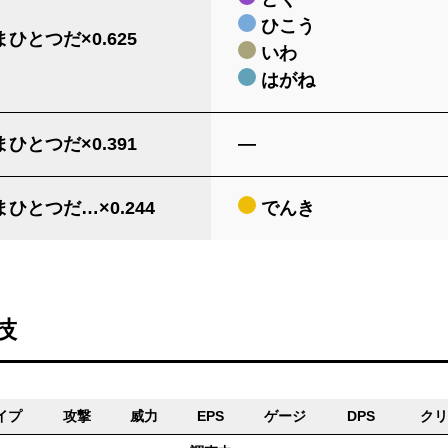
ひこう
ひとつだ×0.625
いわ
はがね
ひとつだ×0.391
―
ひとつだ…×0.244
でんき
技
イプ
攻撃
威力
EPS
ゲージ
DPS
クリ