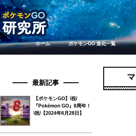
ホーム
ポケモンGO 進化一覧
マ
最新記事
【ポケモンGO】\祝/
『Pokémon GO』8周年！
\祝/【2024年6月28日】