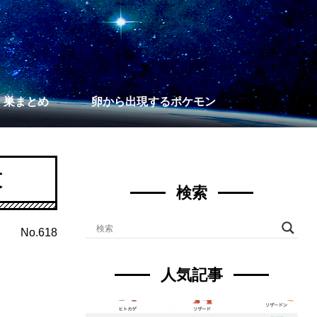
】巣まとめ
卵から出現するポケモン
技
検索
No.618
人気記事