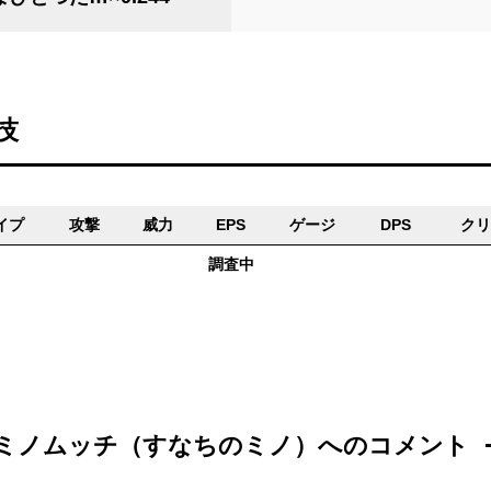
技
イプ
攻撃
威力
EPS
ゲージ
DPS
クリ
調査中
ミノムッチ（すなちのミノ）へのコメント