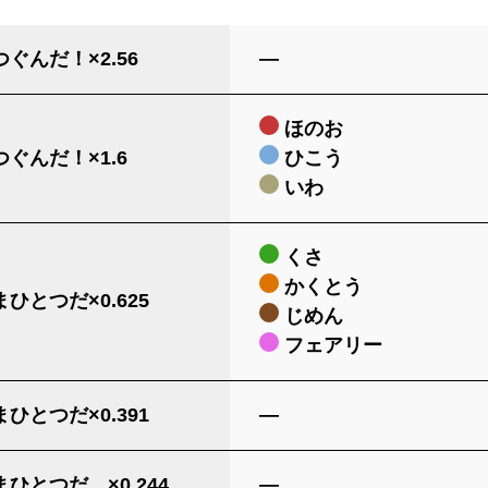
ぐんだ！×2.56
―
ほのお
ぐんだ！×1.6
ひこう
いわ
くさ
かくとう
ひとつだ×0.625
じめん
フェアリー
ひとつだ×0.391
―
ひとつだ…×0.244
―