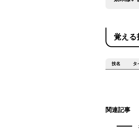
覚える
技名
タ
関連記事