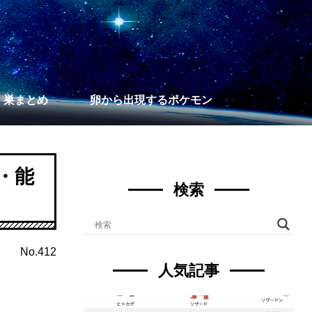
】巣まとめ
卵から出現するポケモン
・能
検索
No.412
人気記事