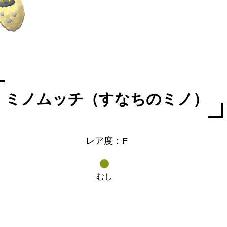
ミノムッチ（すなちのミノ）
レア度：
F
むし