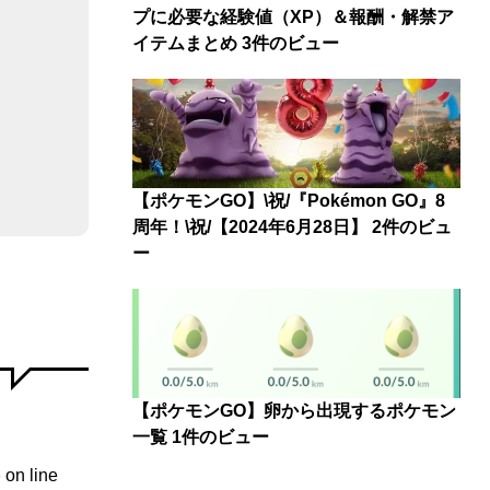
プに必要な経験値（XP）＆報酬・解禁ア
イテムまとめ
3件のビュー
【ポケモンGO】\祝/『Pokémon GO』8
周年！\祝/【2024年6月28日】
2件のビュ
ー
【ポケモンGO】卵から出現するポケモン
一覧
1件のビュー
p
on line