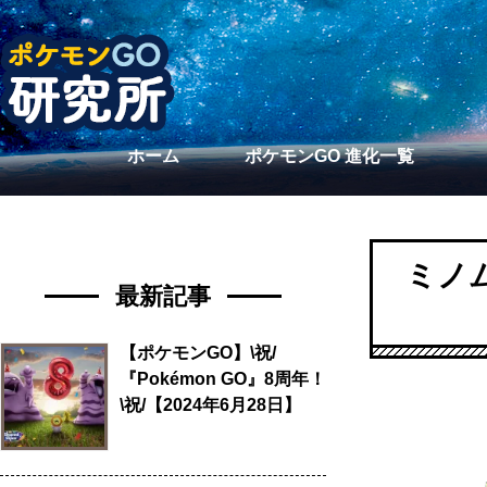
ホーム
ポケモンGO 進化一覧
ミノ
最新記事
【ポケモンGO】\祝/
『Pokémon GO』8周年！
\祝/【2024年6月28日】