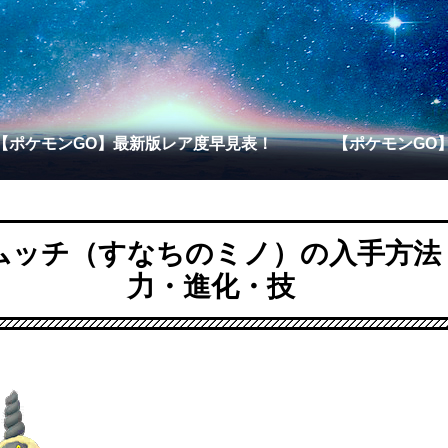
【ポケモンGO】最新版レア度早見表！
【ポケモンGO
ムッチ（すなちのミノ）の入手方法
力・進化・技