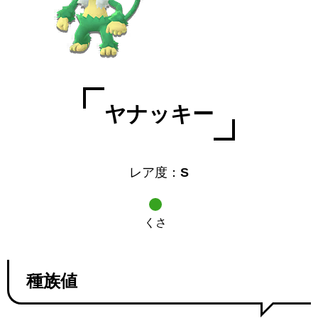
ヤナッキー
レア度：
S
くさ
種族値