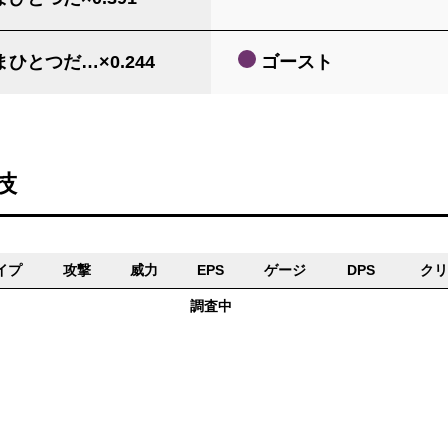
ひとつだ…×0.244
ゴースト
技
イプ
攻撃
威力
EPS
ゲージ
DPS
クリ
調査中