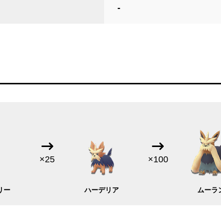
-
×25
×100
リー
ハーデリア
ムーラ