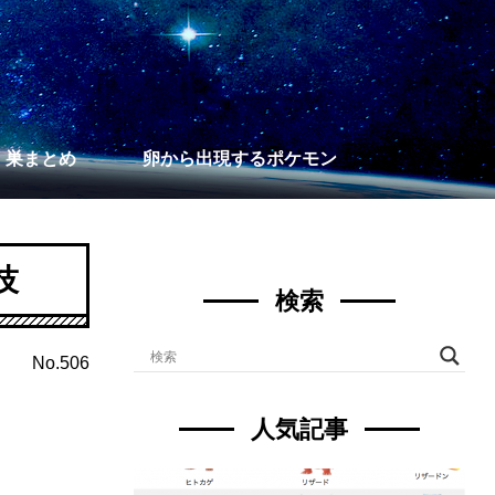
】巣まとめ
卵から出現するポケモン
技
検索
No.506
人気記事