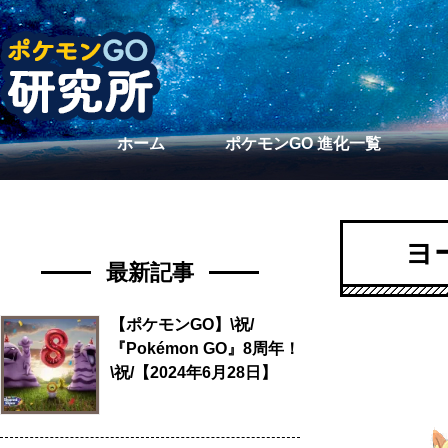
ホーム
ポケモンGO 進化一覧
ヨ
最新記事
【ポケモンGO】\祝/
『Pokémon GO』8周年！
\祝/【2024年6月28日】