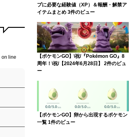
プに必要な経験値（XP）＆報酬・解禁ア
イテムまとめ
3件のビュー
【ポケモンGO】\祝/『Pokémon GO』8
p
on line
周年！\祝/【2024年6月28日】
2件のビュ
ー
【ポケモンGO】卵から出現するポケモン
一覧
1件のビュー