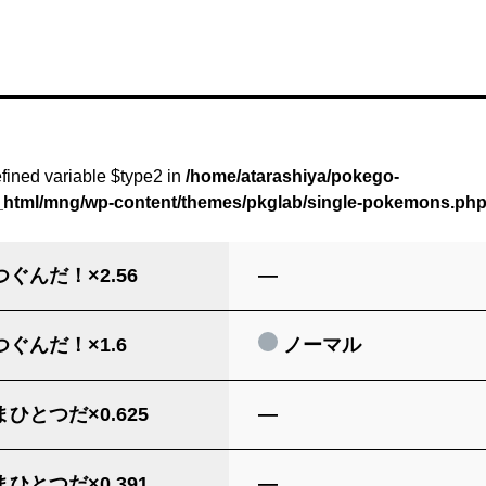
fined variable $type2 in
/home/atarashiya/pokego-
c_html/mng/wp-content/themes/pkglab/single-pokemons.ph
ぐんだ！×2.56
―
ぐんだ！×1.6
ノーマル
ひとつだ×0.625
―
ひとつだ×0.391
―