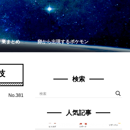
】巣まとめ
卵から出現するポケモン
技
検索
No.381
人気記事