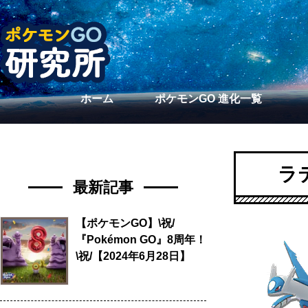
ホーム
ポケモンGO 進化一覧
ラ
最新記事
【ポケモンGO】\祝/
『Pokémon GO』8周年！
\祝/【2024年6月28日】